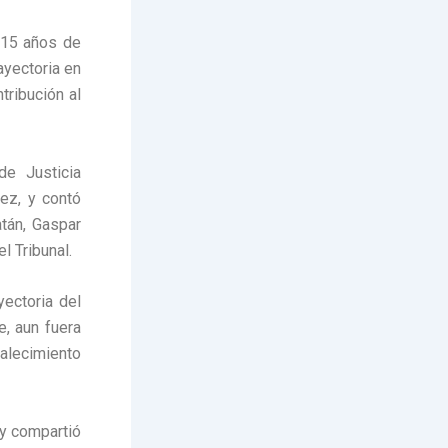
 15 años de
ayectoria en
tribución al
de Justicia
ez, y contó
tán, Gaspar
l Tribunal.
yectoria del
e, aun fuera
talecimiento
 y compartió