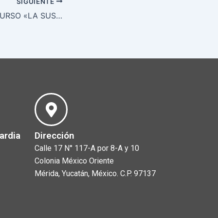
SIGUIENTE
SE IMPARTE EL CURSO «LA SUSPENSIÓN DEL ACTO RECLAMADO» EN EL TJAY
ardia
Dirección
Calle 17 N° 117-A por 8-A y 10
Colonia México Oriente
Mérida, Yucatán, México. C.P. 97137