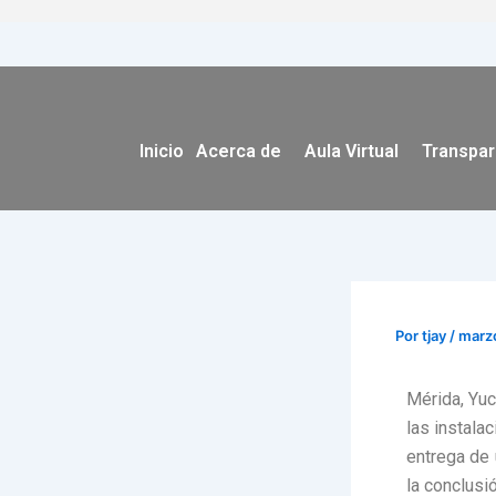
Ir
al
contenido
Inicio
Acerca de
Aula Virtual
Transpar
Por
tjay
/
marz
Mérida, Yuc
las instala
entrega de 
la conclusi