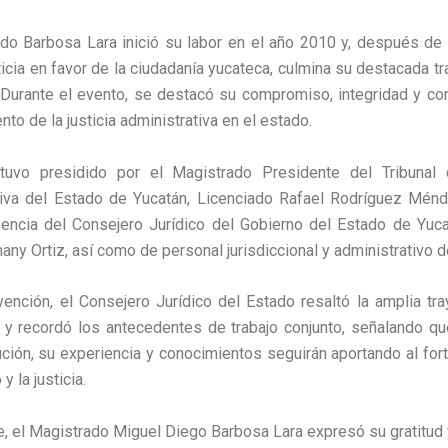
ado Barbosa Lara inició su labor en el año 2010 y, después de
sticia en favor de la ciudadanía yucateca, culmina su destacada tr
. Durante el evento, se destacó su compromiso, integridad y con
nto de la justicia administrativa en el estado.
tuvo presidido por el Magistrado Presidente del Tribunal 
tiva del Estado de Yucatán, Licenciado Rafael Rodríguez Ménd
sencia del Consejero Jurídico del Gobierno del Estado de Yuca
any Ortiz, así como de personal jurisdiccional y administrativo de
vención, el Consejero Jurídico del Estado resaltó la amplia tra
y recordó los antecedentes de trabajo conjunto, señalando qu
tución, su experiencia y conocimientos seguirán aportando al for
y la justicia.
e, el Magistrado Miguel Diego Barbosa Lara expresó su gratitud