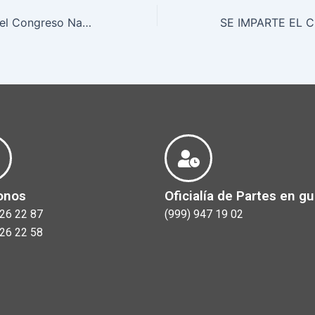
Participación en el Congreso Nacional de Mecanismos Alternativos en la Justicia Administrativa
onos
Oficialía de Partes en gu
926 22 87
(999) 947 19 02
926 22 58