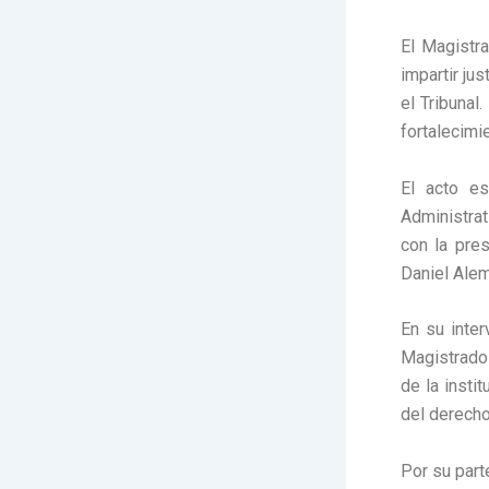
El Magistr
impartir ju
el Tribunal
fortalecimie
El acto es
Administra
con la pre
Daniel Alem
En su inter
Magistrado 
de la insti
del derecho 
Por su part