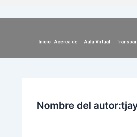
Ir
al
contenido
Inicio
Acerca de
Aula Virtual
Transpar
Nombre del autor:tja