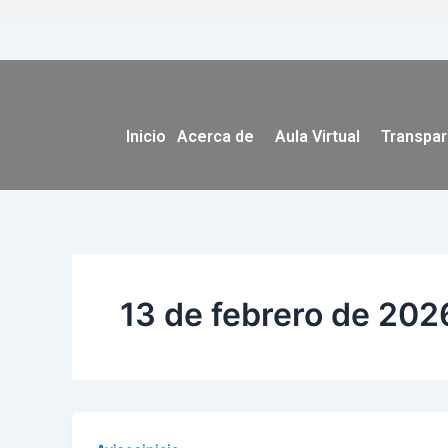
Ir
al
contenido
Inicio
Acerca de
Aula Virtual
Transpar
13 de febrero de 202