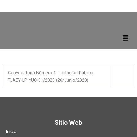
Ir
al
contenido
Men
Convocatoria Número 1- Licitación Pública
TJAEY-LP-YUC-01/2020 (26/Junio/2020)
Sitio Web
Inicio